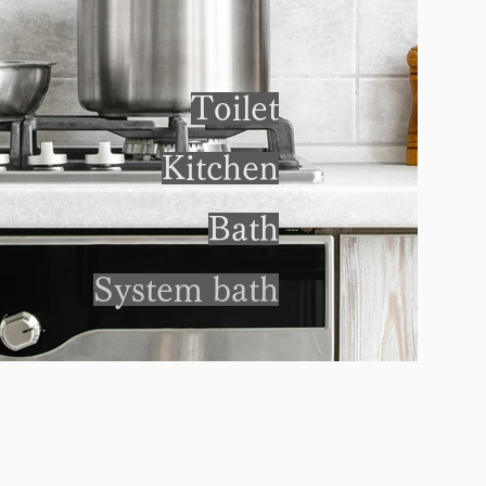
Toilet
Kitchen
Bath
System bath